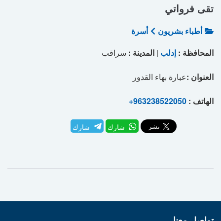
تقى فرواتي
أطباء بشريون
أسرة
المحافظة :
إدلب
|
المدينة :
سراقب
العنوان :
عبارة بهاء القدور
الهاتف :
+963238522050
شارك
شارك
تواصل معنا