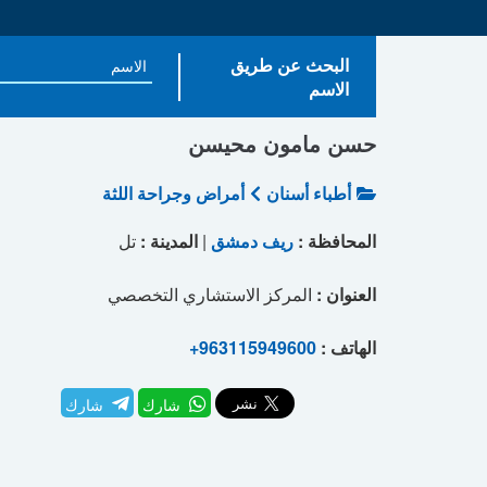
البحث عن طريق
الاسم
حسن مامون محيسن
أطباء أسنان
أمراض وجراحة اللثة
المحافظة :
ريف دمشق
|
المدينة :
تل
العنوان :
المركز الاستشاري التخصصي
الهاتف :
+963115949600
شارك
شارك