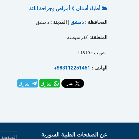
أطباء أسنان
أمراض وجراحة اللثة
المحافظة :
دمشق
|
المدينة :
دمشق
المنطقة:
كفرسوسة
-
ص.ب :
11819
الهاتف :
+963112251451
شارك
شارك
عن الصفحات الطبية السورية
الصفحة ا