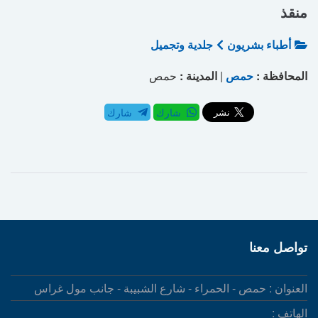
منقذ
أطباء بشريون
جلدية وتجميل
المحافظة :
حمص
|
المدينة :
حمص
شارك
شارك
تواصل معنا
العنوان : حمص - الحمراء - شارع الشبيبة - جانب مول غراس
الهاتف :