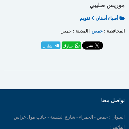
موريس صليبي
أطباء أسنان
تقويم
المحافظة :
حمص
|
المدينة :
حمص
شارك
شارك
تواصل معنا
العنوان : حمص - الحمراء - شارع الشبيبة - جانب مول غراس
الهاتف :