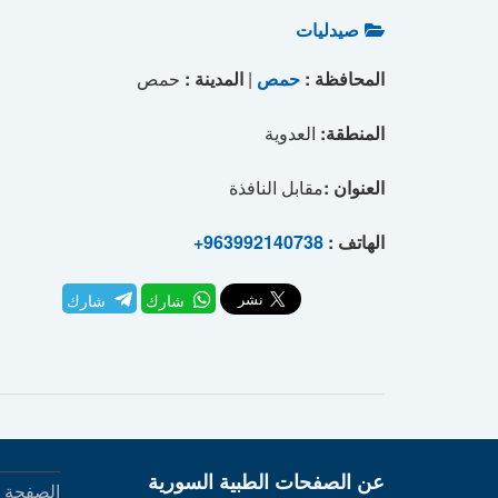
صيدليات
المحافظة :
حمص
|
المدينة :
حمص
المنطقة:
العدوية
العنوان :
مقابل النافذة
الهاتف :
+963992140738
شارك
شارك
عن الصفحات الطبية السورية
الصفحة ا