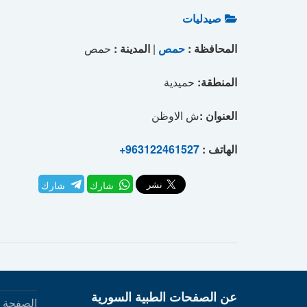
صيدليات
المحافظة :
حمص
|
المدينة :
حمص
المنطقة:
حميدية
العنوان :
ش الاوظن
الهاتف :
+963122461527
شارك
شارك
عن الصفحات الطبية السورية
الصفحة ا