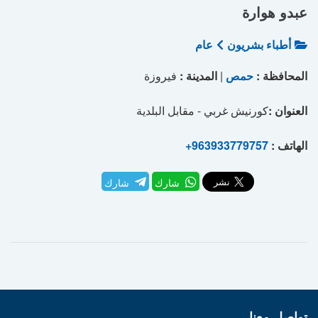
عبدو هوارة
أطباء بشريون
عام
المحافظة :
حمص
|
المدينة :
فيروزة
العنوان :
كورنيش غربي - مقابل البلدية
الهاتف :
+963933779757
شارك
شارك
تواصل معنا