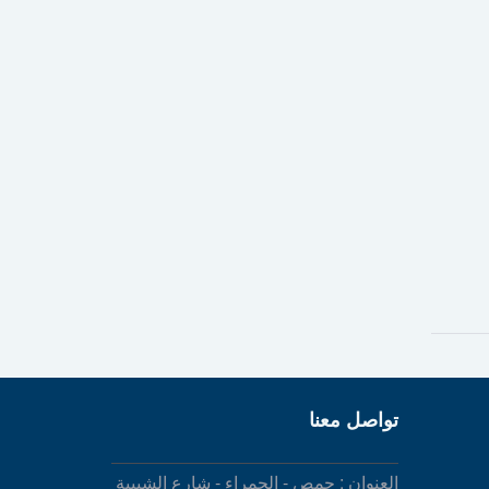
تواصل معنا
العنوان : حمص - الحمراء - شارع الشبيبة