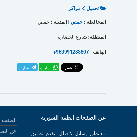
تجميل
مراكز
المحافظة :
حمص
|
المدينة :
حمص
المنطقة:
شارع الحضارة
الهاتف :
+963991288807
شارك
شارك
عن الصفحات الطبية السورية
الصفحة ا
عن الصف
مع تطور وسائل الاتصال نتقدم بتطبيق