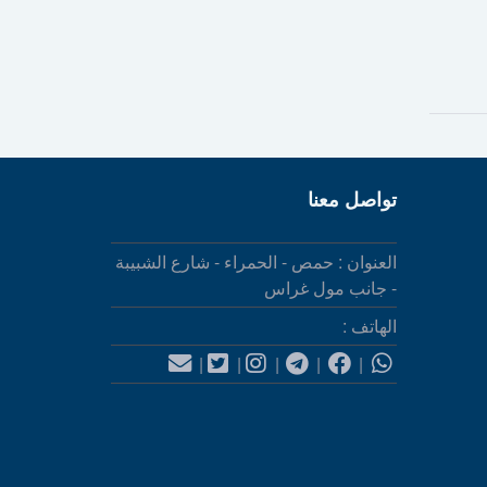
تواصل معنا
العنوان : حمص - الحمراء - شارع الشبيبة
- جانب مول غراس
الهاتف :
|
|
|
|
|