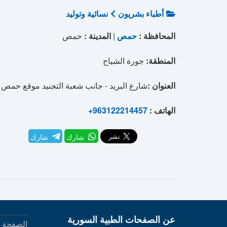
أطباء بشريون
نسائية وتوليد
المحافظة :
حمص
|
المدينة :
حمص
المنطقة:
جورة الشياح
العنوان :
شارع البريد - جانب شعبة التجنيد موقع حمص
الهاتف :
+963122214457
شارك
شارك
عن الصفحات الطبية السورية
الصفحة ا