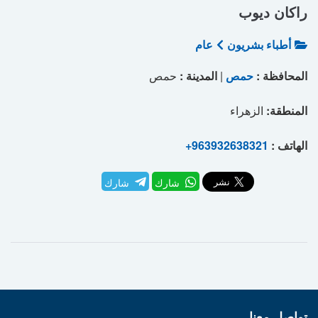
راكان ديوب
أطباء بشريون
عام
المحافظة :
حمص
|
المدينة :
حمص
المنطقة:
الزهراء
الهاتف :
+963932638321
شارك
شارك
تواصل معنا