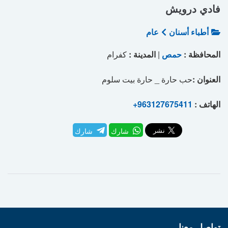
فادي درويش
أطباء أسنان
عام
المحافظة :
حمص
|
المدينة :
كفرام
العنوان :
حب حارة _ حارة بيت سلوم
الهاتف :
+963127675411
شارك
شارك
تواصل معنا