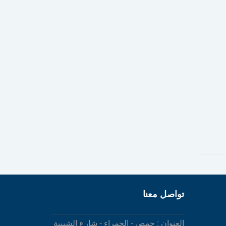
تواصل معنا
العنوان : حمص - الحمراء - شارع الشبيبة