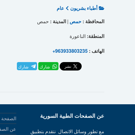
أطباء بشريون
عام
المحافظة :
حمص
|
المدينة :
حمص
المنطقة:
الناعورة
الهاتف :
+963933803235
شارك
شارك
عن الصفحات الطبية السورية
الصفحة ا
عن الصف
مع تطور وسائل الاتصال نتقدم بتطبيق