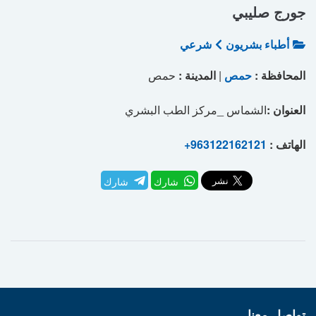
جورج صليبي
أطباء بشريون
شرعي
المحافظة :
حمص
|
المدينة :
حمص
العنوان :
الشماس _مركز الطب البشري
الهاتف :
+963122162121
شارك
شارك
تواصل معنا