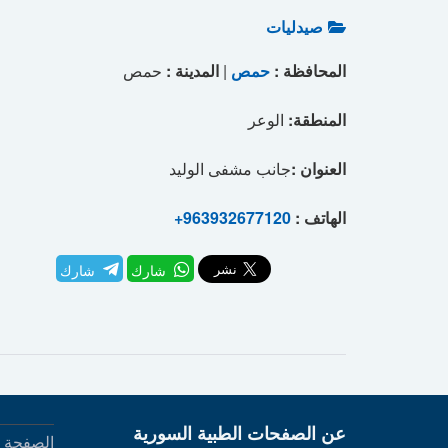
صيدليات
المحافظة :
حمص
|
المدينة :
حمص
المنطقة:
الوعر
العنوان :
جانب مشفى الوليد
الهاتف :
+963932677120
شارك
شارك
عن الصفحات الطبية السورية
الصفحة ا