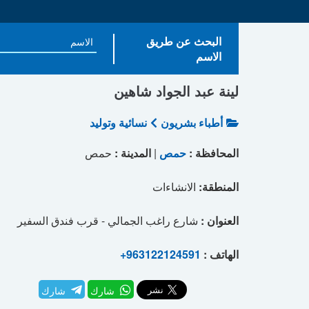
البحث عن طريق
الاسم
لينة عبد الجواد شاهين
أطباء بشريون
نسائية وتوليد
المحافظة :
حمص
|
المدينة :
حمص
المنطقة:
الانشاءات
العنوان :
شارع راغب الجمالي - قرب فندق السفير
الهاتف :
+963122124591
شارك
شارك