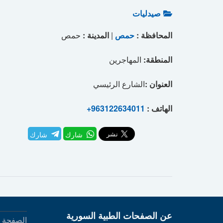
صيدليات
المحافظة :
حمص
|
المدينة :
حمص
المنطقة:
المهاجرين
العنوان :
الشارع الرئيسي
الهاتف :
+963122634011
شارك
شارك
عن الصفحات الطبية السورية
الصفحة ا