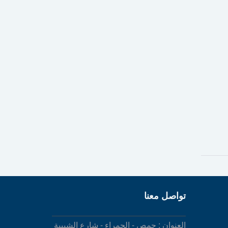
تواصل معنا
العنوان : حمص - الحمراء - شارع الشبيبة