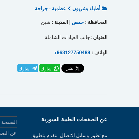
أطباء بشريون
عظمية - جراحة
المحافظة :
حمص
|
المدينة :
شين
العنوان :
جانب العيادات الشاملة
الهاتف :
+963127750489
شارك
شارك
عن الصفحات الطبية السورية
الصفحة ا
عن الصف
مع تطور وسائل الاتصال نتقدم بتطبيق