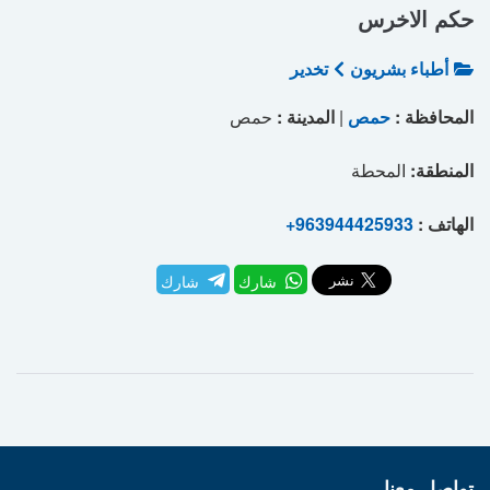
حكم الاخرس
أطباء بشريون
تخدير
المحافظة :
حمص
|
المدينة :
حمص
المنطقة:
المحطة
الهاتف :
+963944425933
شارك
شارك
تواصل معنا