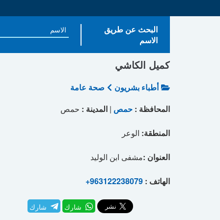
البحث عن طريق
الاسم
كميل الكاشي
أطباء بشريون
صحة عامة
المحافظة :
حمص
|
المدينة :
حمص
المنطقة:
الوعر
العنوان :
مشفى ابن الوليد
الهاتف :
+963122238079
شارك
شارك