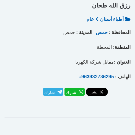
رزق الله طحان
أطباء أسنان
عام
المحافظة :
حمص
|
المدينة :
حمص
المنطقة:
المحطة
العنوان :
مقابل شركة الكهربا
الهاتف :
+963932736295
شارك
شارك