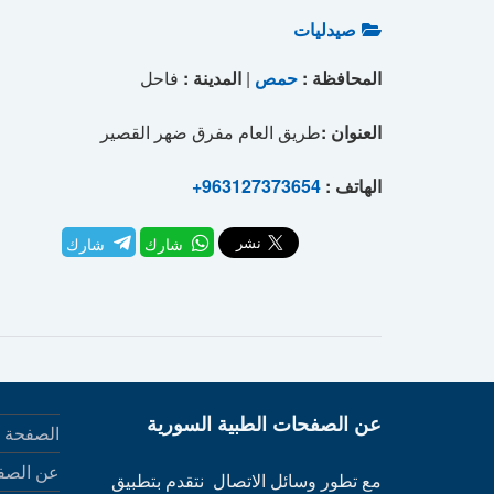
صيدليات
المحافظة :
حمص
|
المدينة :
فاحل
العنوان :
طريق العام مفرق ضهر القصير
الهاتف :
+963127373654
شارك
شارك
عن الصفحات الطبية السورية
الصفحة ا
عن الصف
مع تطور وسائل الاتصال نتقدم بتطبيق