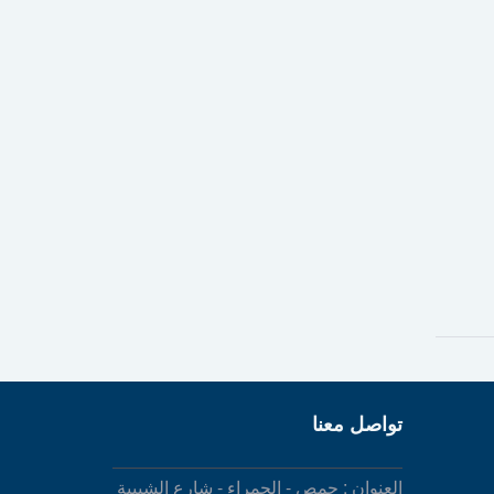
تواصل معنا
العنوان : حمص - الحمراء - شارع الشبيبة