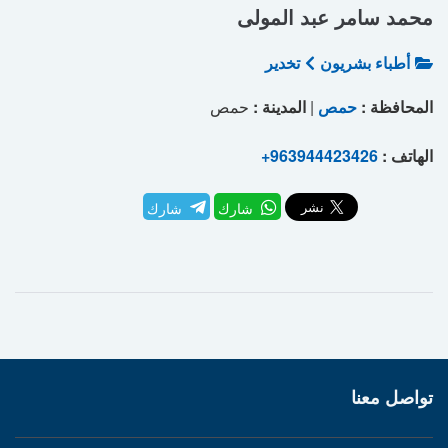
محمد سامر عبد المولى
أطباء بشريون
تخدير
المحافظة :
حمص
|
المدينة :
حمص
الهاتف :
+963944423426
شارك
شارك
تواصل معنا