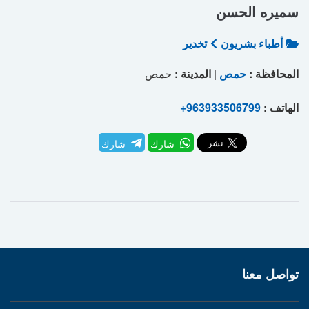
سميره الحسن
أطباء بشريون
تخدير
المحافظة :
حمص
|
المدينة :
حمص
الهاتف :
+963933506799
شارك
شارك
تواصل معنا