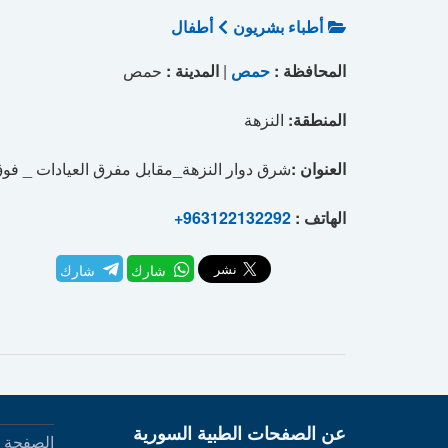
أطباء بشريون
أطفال
المحافظة :
حمص
|
المدينة :
حمص
المنطقة:
النزهة
العنوان :
شرق دوار النزهة_مقابل مفرق العيادات _ ف
الهاتف :
+963122132292
شارك
شارك
عن الصفحات الطبية السورية
الصفحة ا