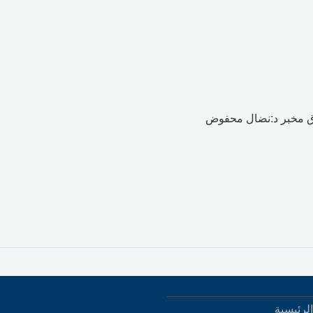
وق مخبر د:نضال محفوض
لرئيسية