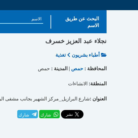
البحث عن طريق
الاسم
نجلاء عبد العزيز خسرف
أطباء بشريون
تغذية
المحافظة :
حمص
|
المدينة :
حمص
المنطقة:
الانشاءات
العنوان :
شارع البرازيل_مركز الشهير بجانب مشفى ال
شارك
شارك