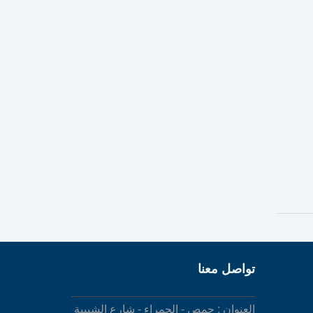
تواصل معنا
العنوان : حمص - الحمراء - شارع الشبيبة