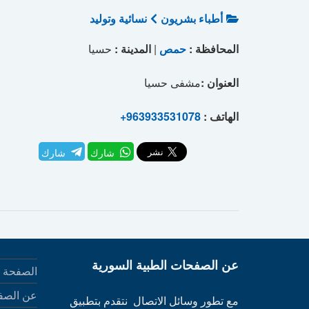
أطباء بشريون
نسائية وتوليد
المحافظة :
حمص
|
المدينة :
حسيا
العنوان :
مشفى حسيا
الهاتف :
+963933531078
شارك
شارك
عن الصفحات الطبية السورية
الصفحة ا
عن الصف
مع تطور وسائل الاتصال نتقدم بتطبيق