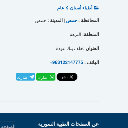
أطباء أسنان
عام
المحافظة :
حمص
|
المدينة :
حمص
المنطقة:
النزهة
العنوان :
خلف بنك عودة
الهاتف :
+963122147775
شارك
شارك
عن الصفحات الطبية السورية
الصفحة ا