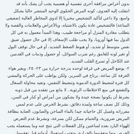
بدون أعراض مرافقة أخرى تنفسية أو هضمية يجب أن يشك بأنه قد
انتقلت إليه العدوى، كونه المرض الحمّوي الوحيد المنتشر حاليا بشكل
واسع، ولا داعي لتأكيد التشخيص مخبريا إلا لذوي المخاطر العالية (ضعيفي
المناعة) فالتشخيص عادة يكون بالاشتباه، وبالأعراض والعلامات والقصة ولا
يتطلب مغادرة المنزل أو مراجعة طبيب، وهذا المبدأ معمول به في كل
الدول بما فيها أوروبا، ولا يجب طلب الإسعاف إلا في حال حصول ضيق
نفس متوسط أو شديد، أو هبوط الضغط الشديد، أو في حال توقف البول
أو تغير لونه للغامق رغم شرب السوائل، أو حصول وذمات في القدمين
عند الكاحل أو تسرع القلب الشديد.
٢- يوضع المريض في غرفة لوحده بدرجة حرارة بين ٢٣- ٢٥، ويغير هواء
الغرفة كل ساعة، يرتاح في السرير، ولكن يواظب على الحركة والمشي
كل فترة لتنشيط الدورة الدموية وتنشيط التنفس، وتفيد محاولة السعال
والتقشع في منع الاختلاطات الرئوية.. لا مانع من تفقده من قبل ذويه
بشرط أن يكونوا بصحة جيدة ولا يشكون من أمراض أو كبار في السن،
وذلك كل نصف ساعة ولمدة دقائق، بشرط الحرص على عدم لمس
مفرزاته وغسل كل حاجياته جيدا بالماء الساخن والصابون، العناية بنظافة
المريض ضرورية، والحمام ممكن لكن بسرعة، وبشرط عدم التعرض
للهواء البارد بعده لساعتين وكل الفضلات التي تنتج عنه وما يستعمله يجب
الحرص منها وتعقيمها بالحرارة، وتجنب استعمال أدواته قبل تعقيمها..