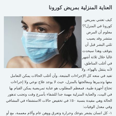
العناية المنزلية بمريض كورونا
كيف تعتني بمريض
كورونا في المنزل؟؟
معلوم أن المرض
منتشر وقد يصيب
ثلثي البشر قبل أن
يتوقف وهذا سيحدث
غالبا خلال ثلاثة أشهر
في أغلب المناطق،
لأنه ينتقل بالهواء، ولا
تفيد في منعه كل الإجراءات المتبعة، وأن أغلب الحالات يمكن التعامل
معها وتدبيرها ومعالجتها بالمنزل، حيث لا يوجد علاج نوعي ولا إجراءات
تحتاج أجهزة طبية، فمعظم المطلوب هو عناية تمريضية يمكن القيام بها
في البيت، والعناية المنزلية مهمة جدا للشفاء بأسرع وقت وتجنب تدهور
الحالة وهي مفيدة بنسبة ٥٠٪ في تخفيض حالات الاستشفاء في المشافي
وفي معدل الوفيات:
١- كل انسان يشعر بتوعك وحرارة وتعرق ووهن عام وآلام معممة، مع أو