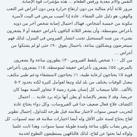
النفس وآلام معدية ورفض الطعام … هذه مؤشرات قوة الإصابة.
مرور ثلاثة أيام متتالية من دون ارتفاع حرارة ومن دون أعراض غير التعب
والوهن، هو دليل على الشفاء.. عادة إذا أصيب مريض في البيت لأسرة
مكونة من خمسة أشخاص، فهناك احتمال إصابة شخص آخر من ذويه
بأعراض متوسطة، وأن يشعر الثلاثة الباقون بأعراض خفيفة أو لا يشعرون
بشيء، من شبه المستحيل تجنب انتشار الفيروس في المنزل، لذلك فهم
سيتعرضون ويشكلون مناعة، باحتمال يفوق ٩٠٪ حتى لو لم يشتكوا من
أعراض …
من كل ١٠٠ شخص يلتقط الفيروس ٣٠٪ يطورون مناعة ولا يشعرون
بالمرض، ٥٥٪ يشعرون بأعراض خفيفة لمتوسطة، ١٥٪ يشعرون بأعراض
قوية ٥٪ يحتاجون لرعاية طبية، ١٪ يحتاجون لاستشفاء ودعم طبي مكثف،
معدل الوفيات يختلف من بلد لبلد وتبعا لعوامل كثيرة لكنه بحدود ٢-٥
بالألف.. غالبا سيصاب كل إنسان بفترة زمنية لا تتجاوز السنة مهما كان
حريصا، وقد لا يشعر بالإصابة أو يظن أنها نزلة برد عادية … احتمال
اكتشاف علاج فعال ضعيف جدا في الفيروسات، وكل دواء يحتاج عادة
لتجريب خمس سنوات لاختبار سلامته قبل طرحه للتداول، إحتمال تطوير
لقاح يحتاج لسنة على الأقل وله أيضا اختبارات سلامة قد تمتد لسنوات، كل
مريض يصاب يكوّن مناعة ولمدة طويلة نسبيا سنوات، وهذا ثابت علميا
ولولاه لما بحثوا عن لقاح، لذلك فالناقهين يستطيعون التطوع لخدمة