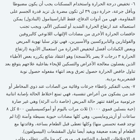
٦- تخفيض درجة الحرارة واستخدام المسكنات يجب أن يكون مضبوطا
وبأقل جرعة، حرارة دون ٣٩ لن تكون مضرة بل تزيد قدرة الجسم على
المقاومة، فهي من أدوات الدفاع، فقط الباراسيتامول (البنادول) يمكن
استعماله عند ارتفاع الحرارة الشديد أو لتسكين الألم، ويجب تجنب
خافضات الحرارة الأخرى من مضادات الإلتهاب اللانوعي كالبروفين
والفولتارين والنابروكسين والأسبيرين، فهي تؤثر سلبا تهوية المريض
وبعض الكمادات أفضل لتخفيض الحرارة من استعمال الأدوية (ارتفاع
الحرارة ٣ درجات لا يضر بالأنسجة) وهو اعتقاد شائع يكرره بعض الأطباء
الذين يفضلون معالجة الأعراض والتسكين للإيحاء بفاعلية علاجهم يتوقع بعد
تناول خافض الحرارة حصول تعرق وبعد انتهاء مفعوله حصول نوبة
قشعريرية بردية.
٧- يجب التفكير بإعطاء جرعات وقائية من الصادات عند ذوي المخاطر أو
عند من يشكون من أعراض تنفسية، فهي تمنع اختلاط الحالة بإصابة انتانية
جرثومية مرافقة تنتهز حالة المريض (خاصة ذات الرئة) وهي غير ضارة
(حبة بنسلين فموي ١٠٠٠) ثلاث مرات باليوم أو أموكسيسيليين ٥٠٠ كل ٨
ساعات أو أزيترومايسين، وهي كلها مضادات حيوية بسيطة وآمنة (إذا لم
توجد قصة تحسس منها) وكلها تعطى قبل الطعام بساعة، وفائدتها مع
الطعام أو بعده ضعيفة ويفيد أيضا تناول المقشعات (البيسولفون).
٨- الإختلاطات الخطرة الشائعة في مرض كورونا والتي تتطلب طلب