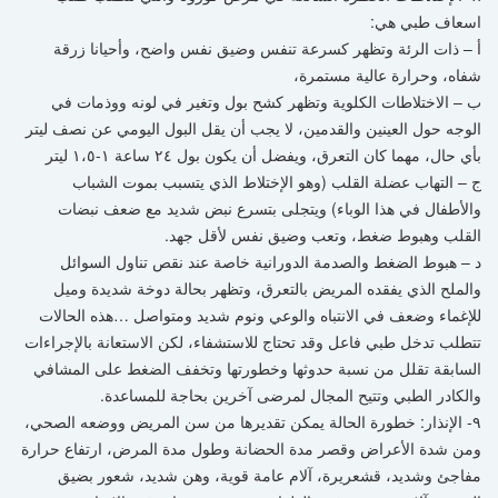
اسعاف طبي هي:
أ – ذات الرئة وتظهر كسرعة تنفس وضيق نفس واضح، وأحيانا زرقة
شفاه، وحرارة عالية مستمرة،
ب – الاختلاطات الكلوية وتظهر كشح بول وتغير في لونه ووذمات في
الوجه حول العينين والقدمين، لا يجب أن يقل البول اليومي عن نصف ليتر
بأي حال، مهما كان التعرق، ويفضل أن يكون بول ٢٤ ساعة ١-١،٥ ليتر
ج – التهاب عضلة القلب (وهو الإختلاط الذي يتسبب بموت الشباب
والأطفال في هذا الوباء) ويتجلى بتسرع نبض شديد مع ضعف نبضات
القلب وهبوط ضغط، وتعب وضيق نفس لأقل جهد.
د – هبوط الضغط والصدمة الدورانية خاصة عند نقص تناول السوائل
والملح الذي يفقده المريض بالتعرق، وتظهر بحالة دوخة شديدة وميل
للإغماء وضعف في الانتباه والوعي ونوم شديد ومتواصل …هذه الحالات
تتطلب تدخل طبي فاعل وقد تحتاج للاستشفاء، لكن الاستعانة بالإجراءات
السابقة تقلل من نسبة حدوثها وخطورتها وتخفف الضغط على المشافي
والكادر الطبي وتتيح المجال لمرضى آخرين بحاجة للمساعدة.
٩- الإنذار: خطورة الحالة يمكن تقديرها من سن المريض ووضعه الصحي،
ومن شدة الأعراض وقصر مدة الحضانة وطول مدة المرض، ارتفاع حرارة
مفاجئ وشديد، قشعريرة، آلام عامة قوية، وهن شديد، شعور بضيق