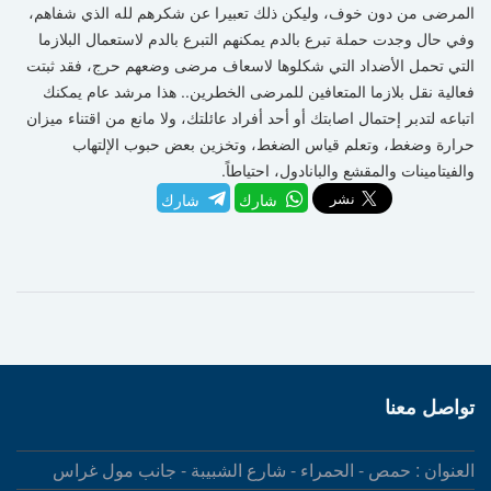
المرضى من دون خوف، وليكن ذلك تعبيرا عن شكرهم لله الذي شفاهم،
وفي حال وجدت حملة تبرع بالدم يمكنهم التبرع بالدم لاستعمال البلازما
التي تحمل الأضداد التي شكلوها لاسعاف مرضى وضعهم حرج، فقد ثبتت
فعالية نقل بلازما المتعافين للمرضى الخطرين.. هذا مرشد عام يمكنك
اتباعه لتدبر إحتمال اصابتك أو أحد أفراد عائلتك، ولا مانع من اقتناء ميزان
حرارة وضغط، وتعلم قياس الضغط، وتخزين بعض حبوب الإلتهاب
والفيتامينات والمقشع والبانادول، احتياطاً.
شارك
شارك
تواصل معنا
العنوان : حمص - الحمراء - شارع الشبيبة - جانب مول غراس