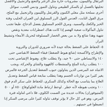
البرتقال والليمون، مشروبات حارة مثل الزعتر والنعنع والزنجبيل والأفضل
تحليتها بالعسل أو بالسكر الطبيعي وتناول التمور ودبس العنب، سوائل
أخرى مملحة مثل مغلي الكمون والقرنفل والليمون والزنجبيل مع الملح،
مرق الفول النابت، العدس الفول الرز المسلوق لبن العيران الحليب وفتة
الخبز والكعك والسميد، ومرق اللحم المسلوق يفضل الدجاج، طبعا تجنب
تناول المأكولات صعبة الهضم إذا كانت هناك اضطرابات معدية ونقص
شهية وهذا شائع ولا بد من بعض الخضار المسلوقة لتحريك الأمعاء وتنشيط
البراز.
٥- الحفاظ على الضغط بحالة جيدة لأنه ضروري للدوران والتروية
والإطراح والأكسجة (شائع هبوط الضغط) فبقاء الضغط الانقباضي حتى
١٤٠ والانبساطي حتى ٩٠ جيد، ولا يتطلب علاج، وهبوط الإنقباضي تحت
١٠٠ يتطلب زيادة الملح والمنشطات كالقهوة والشاي والحركة، ويجب
الانتباه عند المرضى الذين يتناولون حبوب الضغط لتعديل الجرعة فالمرض
يغير كثيرا من توازنات الجسم وهذا يتطلب متابعة قياس الضغط وتعديل
العلاج بما يتناسب مع الحالة وكذلك السكري، للحفاظ على سكر الدم فوق
١٠٠ وتجنب هبوطه لأنه خطر . لوحظ ارتباط مادة الغلوكوفاج ٨٥٠ أو ٥٠٠
(المتيوفوران) بحالات عديدة من الصمت الكلوي، فلا داعي لتناوله فترة
المرض، وهو في كل حال لا يؤثر توقف تناوله كثيرا على مرضى السكر إذا
انضبطوا في حميتهم ..