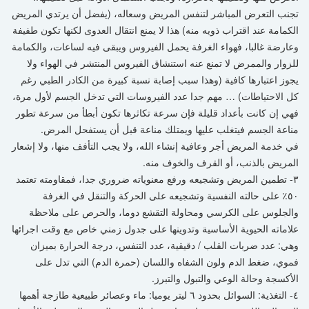
تجنب التعرض المباشر لتنفس المريض وسعاله، (يفضل أن يرتدي المريض
الكمامة عند اقتراب ذويه منه) هذا لا يمنع انتقال العدوى لكنها تكون طفيفة
وعارضة غالبا، فهواء الغرفة يحمل الفيروس ويبقى فيه لساعات، والكمامة
للزوار والممرض لا تمنع عنه استنشاق الفيروس المنتشر في الهواء ولا
يجوز اعتبارها كافية (وهذا سبب إصابة نسبة كبيرة من الكادر الطبي رغم
كل الاحتياطات) … مهم جدا عدد الفيروسات التي تدخل الجسم لأول مرة،
فهي إن كانت بأعداد قليلة فإن سرعة تكاثرها تكون أبطأ من سرعة تطور
مناعة الجسم فيتغلب عليها ويمتلك مناعة قبل أن يستفحل المرض.
في خدمة المريض أجر وعافية إنشاء الله، ولا يجب التأفف منها، ولا إشعار
المريض بالذنب، أو القرف والخوف منه.
٣- تطمين المريض وتشجيعه ورفع معنوياته ضروري جدا، فمقاومته تعتمد
٥٠٪ على حالته النفسية وتشجيعه على الحركة والتنقل في الغرفة
والجلوس على الكرسي ومحاولة التقشع دوما، والحرص على ملاحظة
علاماته الحيوية الأساسية وتدوينها على جدول زمني خاص مع وقت اجرائها
وهي: عدد ضربات القلب / دقيقية، عدد التنفس، درجة الحرارة بميزان
فموي، ضغط الدم ولون الشفاه واللسان (حمرة الدم) التي تدل على
الأكسجة وحالة الوعي والتبول والتبرز.
٤- التغذية: السوائل بحدود ٦ ليتر يوميا: ماء وعصائر طبيعية طازجة أهمها