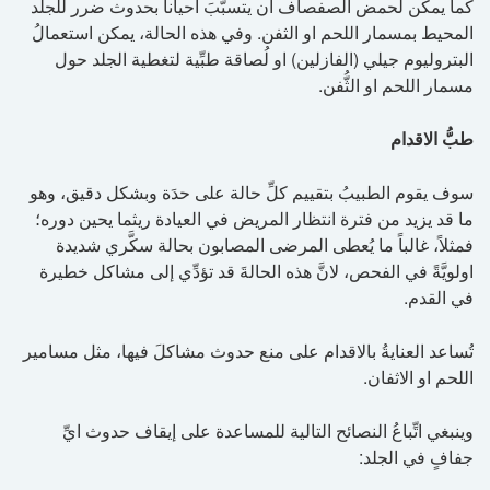
كما يمكن لحمض الصفصاف ان يتسبَّبَ احياناً بحدوث ضرر للجلد
المحيط بمسمار اللحم او الثفن. وفي هذه الحالة، يمكن استعمالُ
البتروليوم جيلي (الفازلين) او لُصاقة طبِّية لتغطية الجلد حول
مسمار اللحم او الثُّفن.
طبُّ الاقدام
سوف يقوم الطبيبُ بتقييم كلِّ حالة على حدَة وبشكل دقيق، وهو
ما قد يزيد من فترة انتظار المريض في العيادة ريثما يحين دوره؛
فمثلاً، غالباً ما يُعطى المرضى المصابون بحالة سكَّري شديدة
اولويَّةً في الفحص، لانَّ هذه الحالةَ قد تؤدِّي إلى مشاكل خطيرة
في القدم.
تُساعد العنايةُ بالاقدام على منع حدوث مشاكلَ فيها، مثل مسامير
اللحم او الاثفان.
وينبغي اتِّباعُ النصائح التالية للمساعدة على إيقاف حدوث ايِّ
جفافٍ في الجلد: