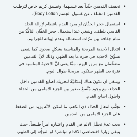
تجفيف القدمين جيِّداً بعد غسلهما، وتطبيق كريم خاص لترطيب
القدمين (مختلف عن غسول الجسم Body Lotion).
استعمال حجر الخفَّان او مِبرد القدم بانتظام لإزالة الجلد
القاسي بلطف. وينبغي عندَ استعمال حجر الخفَّان التاكُّدُ من
تمام جفافه بين مرَّات استعماله وعدم إيوائه للجراثيم.
انتعال الاحذية المريحة والمناسبة بشكلٍ صحيح. كما ينبغي
تسوُّقُ الاحذية في فترة ما بعد الظهر، وذلك لانَّ القدمين
تتضخَّمان مع مرور اليوم، ممَّا يعني انَّ الاحذيةَ المناسبة في
فترة بعد الظهر ستكون مريحةً طوال اليوم.
وينبغي ان تكونَ هناك إمكانيَّةٌ لتحريك اصابع القدمين داخل
الحذاء، مع وجود مُتَّسعٌ صغير بين الجزء الامامي من الحذاء
واطول اصابع القدم.
تجنُّب انتعال الحذاء ذي الكعب ما امكن، لانَّه يزيد من الضغط
على الجزء الامامي من القدمين.
يجب عدمُ تحمُّل الالم في القدم واعتباره امراً طبيعياً، حيث
ينبغي زيارةُ اختصاصي الاقدام مباشرةً او التوجُّه إلى الطبيب