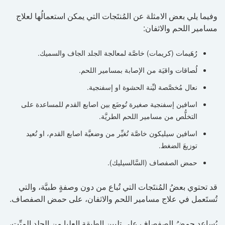
وفيما يلي بعض الامثلة عن المُنتَجات التي يمكن استعمالُها لعلاج
مسامير اللحم والاثفان:
رُهَيمات (كريمات) خاصَّة لمعالجة الجلد الجاف والسميك.
لُصاقات واقيَة من الإصابة بمسامير اللحم.
نعال مُخصَّصة ليِّنة الحشوة او إسفنجية.
اسافين إسفنجية صغيرة تُوضَع بين اصابع القدم للمساعدة على
التخلُّص من مسامير اللحم الطريَّة.
اسافين سيليكون خاصَّة تُغيِّر من وضعيَّة اصابع القدم، او تُعيد
توزيعَ الضغط.
حمض الصفصاف (السَّالسيليك).
قد تحتوي بعضُ المُنتَجات التي تُباع من دون وصفةٍ طبيَّة، والتي
تُستَعمل في علاج مسامير اللحم والاثفان، على حمض الصفصاف.
يُساعد حمضُ الصفصاف على تليين الطبقة العليا من الجلد الميِّت،