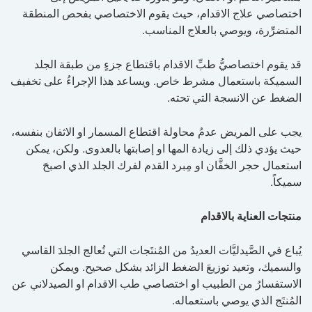
اختصاصي علاج الاقدام، حيث يقوم الاختصاصي بفحص المنطقة
المتضرِّرة، ويوصي بالعلاج المناسب.
قد يقوم اختصاصيُّ طبِّ الاقدام باقتطاع جزءٍ من طبقة الجلد
السميكة باستعمال مشرط خاص. ويساعد هذا الإجراءُ على تخفيف
الضغط عن الانسجة التي تحته.
يجب على المريض عدمُ محاولة اقتطاع المسمار او الاثفان بنفسه،
حيث يؤدي ذلك إلى زيادة المها او إصابتها بالعدوى. ولكن، يمكن
استعمال حجر الخفَّان او مِبرد القدم لفرك الجلد الذي اصبحَ
سميكاً.
منتجات العناية بالاقدام
يُباع في الصَّيدليَّات العديدُ من المُنتَجات التي تُعالج الجلدَ القاسي
والسميك، وتعيد توزيعَ الضغط الزائد بشكل صحيح. ويمكن
الاستفسارُ من الطبيب او اختصاصي طب الاقدام او الصيدلاني عن
المُنتَج الذي يوصي باستعماله.