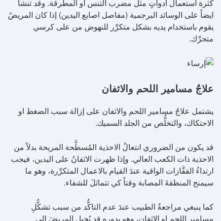
كثرة استعمال ادواتٍ مثل مضرب التنس او المطرقة. وقد تنشا
ايضاً على الوسائد البرجمية (مفاصل اصابع اليدين) إذا كان المريضُ
يقوم باستخدام يديه بشكل متكرِّر للنهوض من على كرسي
متحرِّك.
علاجُ مسامير اللحم والاثفان
يشتمل علاجُ مسامير اللحم والاثفان على إزالة سبب الضغط او
الاحتكاك، والتخلُّص من الجلد السميك.
قد يكون من الضروري انتعالُ الاحذية المُسطَّحة المريحة بدلاً من
الاحذية ذات الكعب العالي. وإذا ظهرت الاثفانُ على اليدين، فيجب
ارتداءُ القفَّازات الواقية عندَ القيام بالاعمال المتكرِّرة، وهو ما
سيمنح المنطقةَ المصابة وقتاً كي تتماثلَ للشفاء.
كما ينبغي مراجعةُ الطبيب عندَ عدم التاكُّد من سبب تشكُّلِ
مسامير اللحم او الاثفان، وهو بدوره قد يُحيل المريضَ إلى