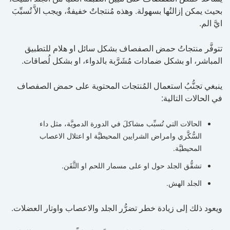
بحيث يمكن إزالتُها بسهولة. وهذه مُنتجاتٌ خفيفةٌ، ويجب الاَّ تُسبِّبَ
ايَّ الم.
تتوفَّر منتجاتُ حمض الصفصاف بشكل سائل او هلام للتطبيق
المباشر، او بشكل ضمادات مُشَرَّبة بالدواء، او بشكل لُصاقات.
ينبغي تجنُّبُ استعمال المُنتجات المحتوية على حمض الصفصاف
في الحالات التالية:
الحالات التي تُسبِّب مشاكلَ في الدورة الدمويَّة، مثل داء
السُّكَّري وامراض الشرايين المحيطيَّة او اعتلال الاعصاب
المحيطيَّة.
تشقُّق الجلد حول او على مسمار اللحم او الثَّفَن.
الجلد الهش.
ويعود ذلك إلى زيادة خطر تضرُّر الجلد والاعصاب واوتار العضلات.