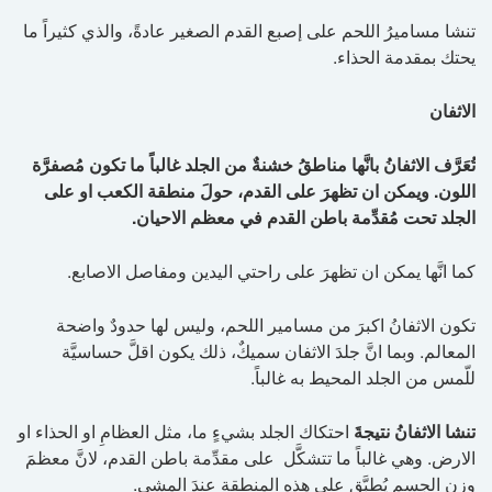
تنشا مساميرُ اللحم على إصبع القدم الصغير عادةً، والذي كثيراً ما
يحتك بمقدمة الحذاء.
الاثفان
تُعَرَّف الاثفانُ بانَّها مناطقُ خشنةٌ من الجلد غالباً ما تكون مُصفرَّة
اللون. ويمكن ان تظهرَ على القدم، حولَ منطقة الكعب او على
الجلد تحت مُقدِّمة باطن القدم في معظم الاحيان.
كما انَّها يمكن ان تظهرَ على راحتي اليدين ومفاصل الاصابع.
تكون الاثفانُ اكبرَ من مسامير اللحم، وليس لها حدودٌ واضحة
المعالم. وبما انَّ جلدَ الاثفان سميكٌ، ذلك يكون اقلَّ حساسيَّة
للّمس من الجلد المحيط به غالباً.
تنشا الاثفانُ نتيجةَ
احتكاك الجلد بشيءٍ ما، مثل العظامِ او الحذاء او
الارض. وهي غالباً ما تتشكَّل على مقدِّمة باطن القدم، لانَّ معظمَ
وزن الجسم يُطبَّق على هذه المنطقة عندَ المشي.