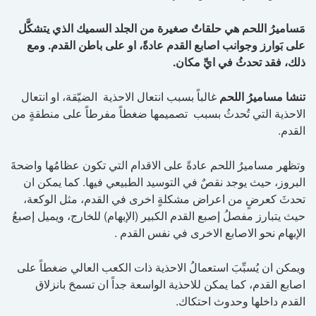
مَساميرُ اللحم هي حلقاتٌ صغيرة من الجلد السميك الذي يتشكَّل
على بَوارز وجوانب اصابع القدم عادةً، او على باطن القدم. ومع
ذلك، فقد تحدثُ في ايِّ مكان.
تنشا مساميرُ اللحم
غالباً بسبب انتعال الاحذية الضيّقة، او انتعال
الاحذية التي تُحدثُ بسبب تصميمها ضغطاً مفرطاً على منطقةٍ من
القدم.
وتظهر مساميرُ اللحم عادةً على الاقدام التي تكون عظامُها واضحةَ
البروز، حيث يوجد نقصٌ في التوسيد الطبيعي فيها. كما يمكن ان
تحدثَ كعرضٍ من اعراض مشكلةٍ اخرى في القدم، مثل الوكعة،
حيث يتبارز مفصلُ إصبع القدم الكبير (الإبهام) للخارج، ويميل إصبعُ
الإبهام نحو الاصابع الاخرى في نفس القدم .
ويمكن ان يُسبِّبَ استعمالُ الاحذية ذات الكعب العالي ضغطاً على
اصابع القدم، كما يمكن للاحذية الواسعة جداً ان تسمحَ بانزلاق
القدم داخلها وحدوث احتكاك.