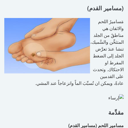
(مسامير القدم)
مَساميرُ اللحم
والاثفان هي
مناطقُ من الجلد
المتثخِّن والسَّميك،
تنشا عندَ تعرَّض
الجلد إلى الضغط
المفرط او
الاحتكاك. وتحدث
على القدمين
عادةً، ويمكن ان تُسبِّبَ الماً وانزعاجاً عند المشي.
مقدِّمة
مسامير اللحم (مسامير القدم)