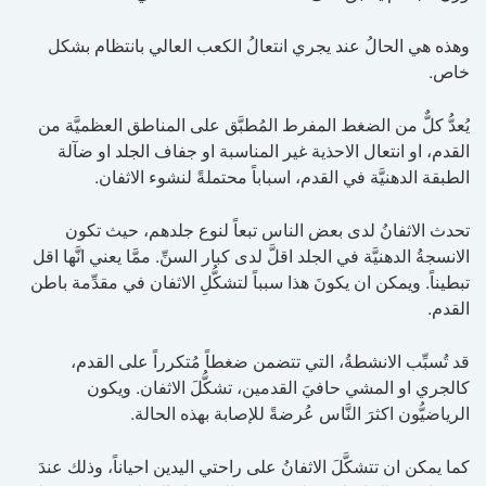
وهذه هي الحالُ عند يجري انتعالُ الكعب العالي بانتظام بشكل
خاص.
يُعدُّ كلٌّ من الضغط المفرط المُطبَّق على المناطق العظميَّة من
القدم، او انتعال الاحذية غير المناسبة او جفاف الجلد او ضآلة
الطبقة الدهنيَّة في القدم، اسباباً محتملةً لنشوء الاثفان.
تحدث الاثفانُ لدى بعض الناس تبعاً لنوع جلدهم، حيث تكون
الانسجةُ الدهنيَّة في الجلد اقلَّ لدى كبار السنِّ. ممَّا يعني انَّها اقل
تبطيناً. ويمكن ان يكونَ هذا سبباً لتشكُّلِ الاثفان في مقدِّمة باطن
القدم.
قد تُسبِّب الانشطةُ، التي تتضمن ضغطاً مُتكرراً على القدم،
كالجري او المشي حافيَ القدمين، تشكُّلَ الاثفان. ويكون
الرياضيُّون اكثرَ النَّاس عُرضةً للإصابة بهذه الحالة.
كما يمكن ان تتشكَّلَ الاثفانُ على راحتي اليدين احياناً، وذلك عندَ