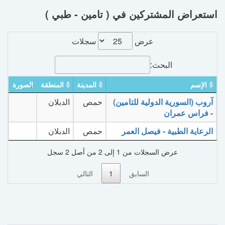
استعراض المشتركين في ( تامين - طبي )
عرض
سجلات
البحث:
الإسم
المدينة
المنطقة
الصورة
آروب (السورية الدولية للتامين)
حمص
الدبلان
- فراس عمران
الرعاية الطبية - فيصل العمر
حمص
الدبلان
عرض السجلات من 1 إلى 2 من أصل 2 سجل
السابق
1
التالي