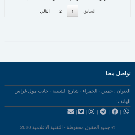
السابق
1
2
التالي
تواصل معنا
العنوان : حمص - الحمراء - شارع الشبيبة - جانب مول غراس
الهاتف :
|
|
|
|
|
© جميع الحقوق محفوظة - التقنية الاعلامية 2020