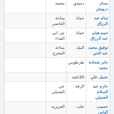
بسام
دمشق
بحصة
درويش
تمام عبد
حماة
ساحة
الرزاق
العاصي
تميم هيثم
حماة
ش. ابي
عبد الرزاق
الفداء
توفيق محمد
النبك
ساحة
عبد الحي
المخرج
جابر شحادة
طرطوس
محمد
جميل علي
اللاذقية
حازم عبد
الرقة
حي
السلام
العجيلي
العجيلي
حسيب
حلب
العزيزية
الياس