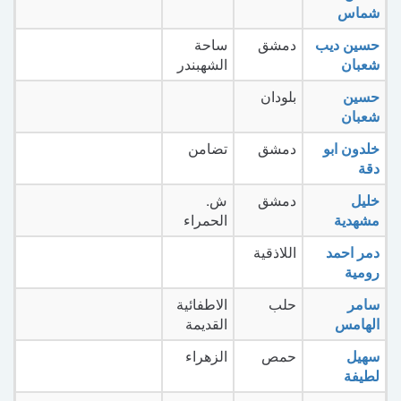
شماس
حسين ديب
دمشق
ساحة
شعبان
الشهبندر
حسين
بلودان
شعبان
خلدون ابو
دمشق
تضامن
دقة
خليل
دمشق
ش.
مشهدية
الحمراء
دمر احمد
اللاذقية
رومية
سامر
حلب
الاطفائية
الهامس
القديمة
سهيل
حمص
الزهراء
لطيفة