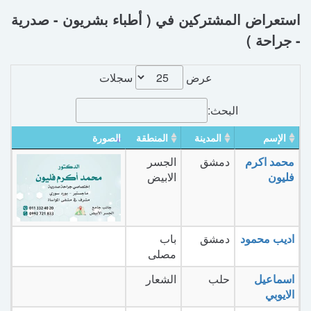
استعراض المشتركين في ( أطباء بشريون - صدرية
- جراحة )
عرض
سجلات
البحث:
الإسم
المدينة
المنطقة
الصورة
محمد اكرم
دمشق
الجسر
فليون
الابيض
اديب محمود
دمشق
باب
مصلى
اسماعيل
حلب
الشعار
الايوبي