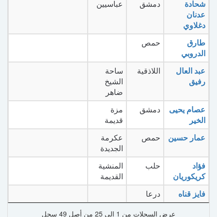
شحادة
دمشق
عباسيين
عدنان
دغلاوي
طارق
حمص
الدروبي
عبد العال
اللاذقية
ساحة
رفيق
الشيخ
ضاهر
عصام يحيى
دمشق
مزة
الخير
قديمة
عمار حسين
حمص
عكرمة
الجديدة
فؤاد
حلب
المنشية
كريكوريان
القديمة
فايز قناه
درعا
عرض السجلات من 1 إلى 25 من أصل 49 سجل