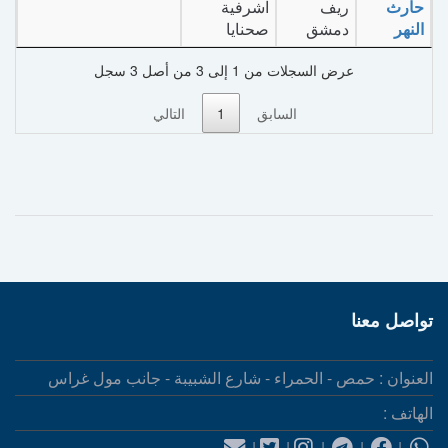
حارث
ريف
اشرفية
النهر
دمشق
صحنايا
عرض السجلات من 1 إلى 3 من أصل 3 سجل
السابق
1
التالي
تواصل معنا
العنوان : حمص - الحمراء - شارع الشبيبة - جانب مول غراس
الهاتف :
|
|
|
|
|