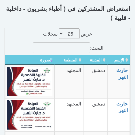
استعراض المشتركين في ( أطباء بشريون - داخلية
- قلبية )
عرض
سجلات
البحث:
الإسم
المدينة
المنطقة
الصورة
حارث
دمشق
المجتهد
النهر
حارث
دمشق
المجتهد
النهر