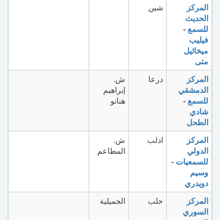
المركز
شين
الحديث
للسمع -
فيليب
ميخائيل
متى
المركز
درعا
ش.
الدمشقي
إبراهيم
للسمع -
هنانو
شادي
الطحل
المركز
ادلب
ش.
الدولي
المطاعم
للسمعيات -
وسيم
دويدري
المركز
حلب
الجميلية
السوري