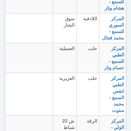
للسمع -
هشام وتار
المركز
اللاذقية
سوق
السوري
التجار
للسمع -
محمد فجال
المركز
حلب
الجميلية
الطبي
للسمع -
حسام وتار
المركز
حلب
العزيزية
الطبي
لنقص
السمع -
محمد
ستوت
المركز
الرقة
ش 23
الولي -
شباط