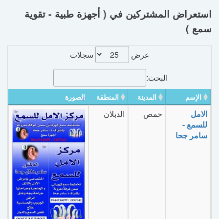
استعراض المشتركين في ( أجهزة طبية - تقوية
سمع )
عرض
سجلات
البحث:
الإسم
المدينة
المنطقة
الصورة
الامل
حمص
الدبلان
للسمع -
سامر جحا