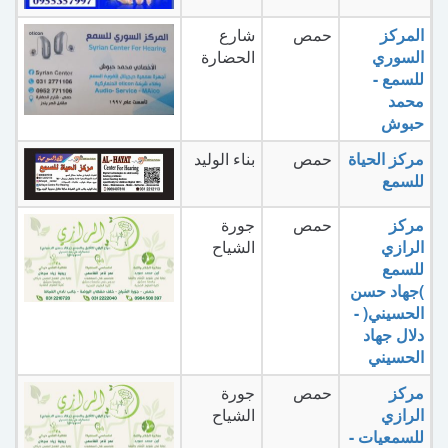
المركز
حمص
شارع
السوري
الحضارة
للسمع -
محمد
حبوش
مركز الحياة
حمص
بناء الوليد
للسمع
مركز
حمص
جورة
الرازي
الشياح
للسمع
)جهاد حسن
الحسيني( -
دلال جهاد
الحسيني
مركز
حمص
جورة
الرازي
الشياح
للسمعيات -