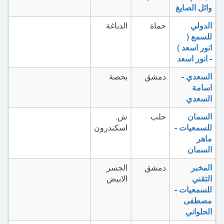
وائل الصايغ
الدولي
حماة
الدباغة
للسمع (
انور اسعد )
- انور اسعد
السعدي -
دمشق
بحصة
اسامة
السعدي
السمان
حلب
ش.
للسمعيات -
اسكندرون
ماهر
السمان
المخبر
دمشق
الجسر
التقني
الابيض
للسمعيات -
مصطفى
الحلواني