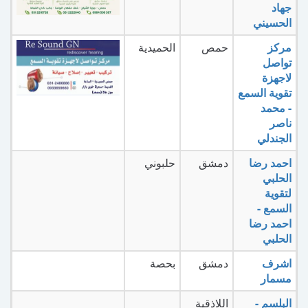
جهاد
الحسيني
مركز
حمص
الحميدية
تواصل
لاجهزة
تقوية السمع
- محمد
ناصر
الجندلي
احمد رضا
دمشق
حلبوني
الحلبي
لتقوية
السمع -
احمد رضا
الحلبي
اشرف
دمشق
بحصة
مسمار
البلسم -
اللاذقية