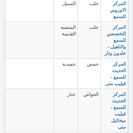
المركز
حلب
السبيل
الاوروبي
للسمع
المركز
حلب
المنشية
التخصصي
القديمة
للسمع
والتاهيل -
خلدون وتار
المركز
حمص
حميدية
الحديث
للسمع -
فيليب متى
المركز
الحواش
عناز
الحديث
للسمع -
فيليب
ميخائيل
متى