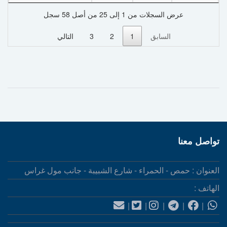
عرض السجلات من 1 إلى 25 من أصل 58 سجل
السابق
1
2
3
التالي
تواصل معنا
العنوان : حمص - الحمراء - شارع الشبيبة - جانب مول غراس
الهاتف :
|
|
|
|
|