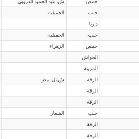
حمص
ش. عبد الحميد الدروبي
حلب
الجميلية
داريا
حلب
الجميلية
حمص
الزهراء
الحواش
المزينة
الرقة
ش.تل ابيض
الرقة
الرقة
حلب
الشعار
الرقة
الرقة