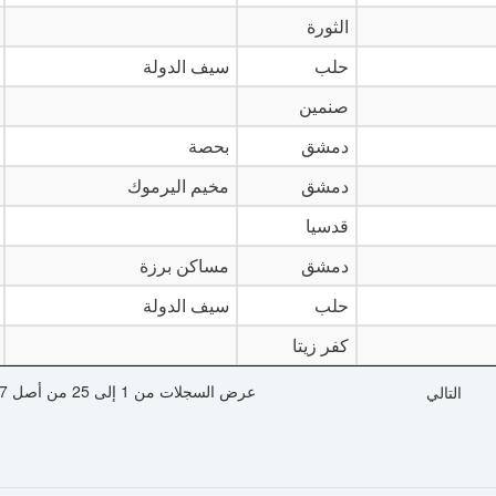
الثورة
حلب
سيف الدولة
صنمين
دمشق
بحصة
دمشق
مخيم اليرموك
قدسيا
دمشق
مساكن برزة
حلب
سيف الدولة
كفر زيتا
عرض السجلات من 1 إلى 25 من أصل 497 سجل
التالي