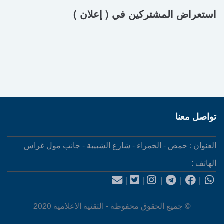
استعراض المشتركين في ( إعلان )
تواصل معنا
العنوان : حمص - الحمراء - شارع الشبيبة - جانب مول غراس
الهاتف :
|
|
|
|
|
© جميع الحقوق محفوظة - التقنية الاعلامية 2020