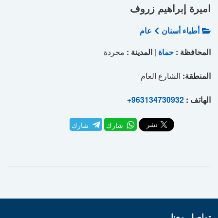
اميرة إبراهيم زروف
أطباء أسنان
عام
المحافظة :
حماة
|
المدينة :
محردة
المنطقة:
الشارع العام
الهاتف :
+963134730932
شارك
شارك
تواصل معنا