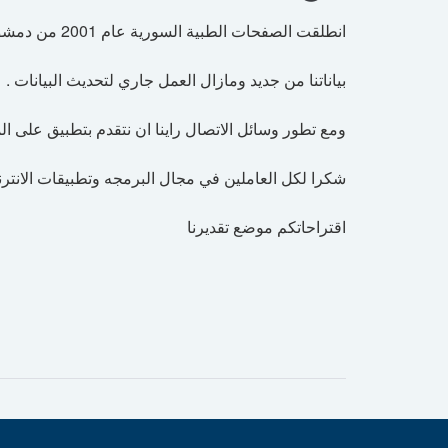
انطلقت الصفحات الطبية السورية عام 2001 من دمشق لتكمل باقي المحافظات السورية تباعا وتوقفنا عام 2012 لنعود لندقق
بياناتنا من جديد ومازال العمل جاري لتحديث البيانات .
ومع تطور وسائل الاتصال راينا ان نتقدم بتطبيق على ا
شكرا لكل العاملين في مجال البرمجه وتطبيقات الانترن
اقتراحاتكم موضع تقديرنا